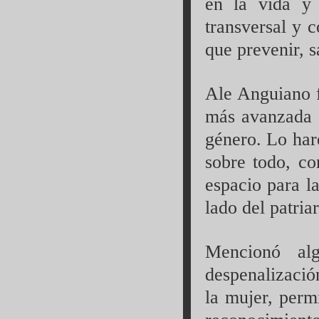
en la vida y 
transversal y 
que prevenir, s
Ale Anguiano f
más avanzada e
género. Lo hare
sobre todo, c
espacio para la
lado del patria
Mencionó alg
despenalización
la mujer, perm