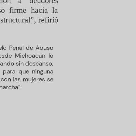
ución a deudores
so firme hacia la
tructural”, refirió
elo Penal de Abuso
 desde Michoacán lo
jando sin descanso,
 para que ninguna
 con las mujeres se
marcha”.