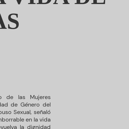
AS
lo de las Mujeres
ldad de Género del
buso Sexual, señaló
mborrable en la vida
vuelva la dignidad