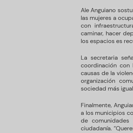
Ale Anguiano sostu
las mujeres a ocup
con infraestruct
caminar, hacer dep
los espacios es re
La secretaria señ
coordinación con 
causas de la viole
organización com
sociedad más iguali
Finalmente, Anguian
a los municipios c
de comunidades s
ciudadanía. “Quere