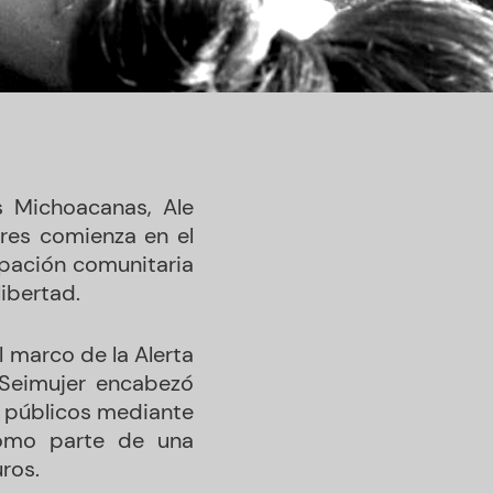
s Michoacanas, Ale
eres comienza en el
ipación comunitaria
libertad.
 marco de la Alerta
 Seimujer encabezó
s públicos mediante
como parte de una
uros.