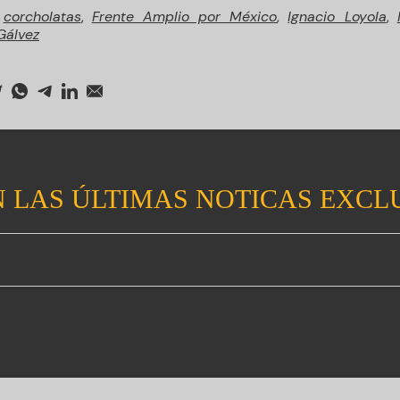
,
corcholatas
,
Frente Amplio por México
,
Ignacio Loyola
,
Gálvez
 LAS ÚLTIMAS NOTICAS EXCL