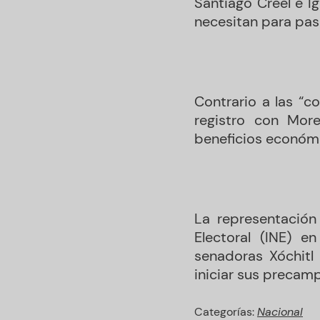
Santiago Creel e I
necesitan para pas
Contrario a las “c
registro con Mor
beneficios económi
La representación
Electoral (INE) e
senadoras Xóchitl
iniciar sus precam
Categorías:
Nacional