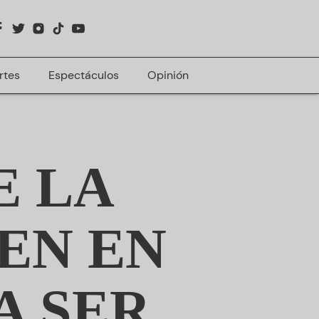
rtes
Espectáculos
Opinión
E LA
EN EN
A SER