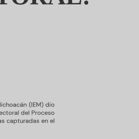
Michoacán (IEM) dio
ectoral d
el Proceso
as capturadas en el