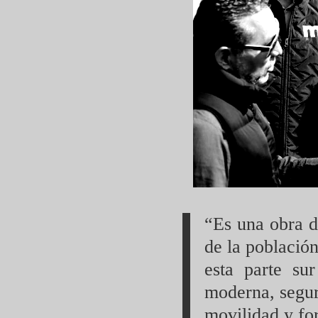
“Es una obra d
de la població
esta parte su
moderna, segur
movilidad y for