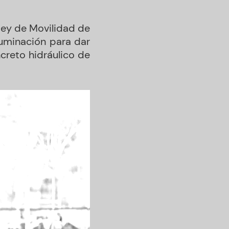
Ley de Movilidad de
luminación para dar
creto hidráulico de