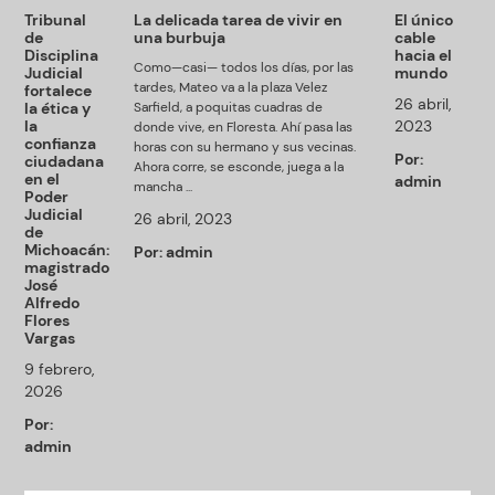
Tribunal
La delicada tarea de vivir en
El único
de
una burbuja
cable
Disciplina
hacia el
Como—casi— todos los días, por las
Judicial
mundo
tardes, Mateo va a la plaza Velez
fortalece
26 abril,
la ética y
Sarfield, a poquitas cuadras de
la
2023
donde vive, en Floresta. Ahí pasa las
confianza
horas con su hermano y sus vecinas.
Por:
ciudadana
Ahora corre, se esconde, juega a la
en el
admin
mancha ...
Poder
Judicial
26 abril, 2023
de
Michoacán:
Por:
admin
magistrado
José
Alfredo
Flores
Vargas
9 febrero,
2026
Por:
admin