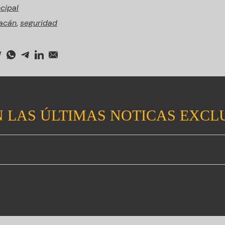
ncipal
acán
,
seguridad
 LAS ÚLTIMAS NOTICAS EXCL