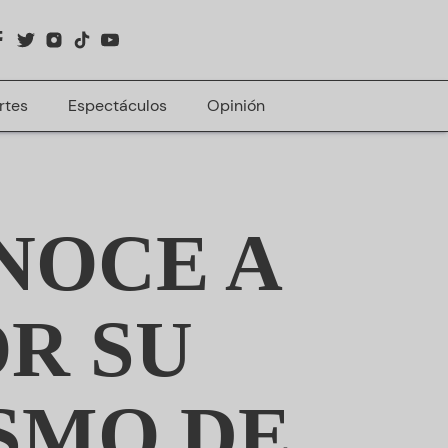
rtes
Espectáculos
Opinión
NOCE A
R SU
SMO DE