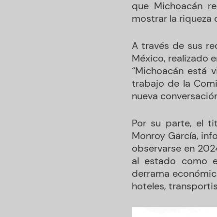
que Michoacán rea
mostrar la riqueza 
A través de sus re
México, realizado e
“Michoacán está v
trabajo de la Com
nueva conversación 
Por su parte, el t
Monroy García, inf
observarse en 2024
al estado como e
derrama económica 
hoteles, transporti