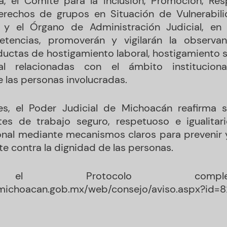
a, el Comité para la Inclusión, Promoción, Res
erechos de grupos en Situación de Vulnerabilid
al y el Órgano de Administración Judicial, e
tencias, promoverán y vigilarán la observan
nductas de hostigamiento laboral, hostigamiento s
tal relacionadas con el ámbito instituciona
e las personas involucradas.
es, el Poder Judicial de Michoacán reafirma
es de trabajo seguro, respetuoso e igualitari
ional mediante mecanismos claros para prevenir 
e contra la dignidad de las personas.
a el Protocolo comp
michoacan.gob.mx/web/consejo/aviso.aspx?id=8