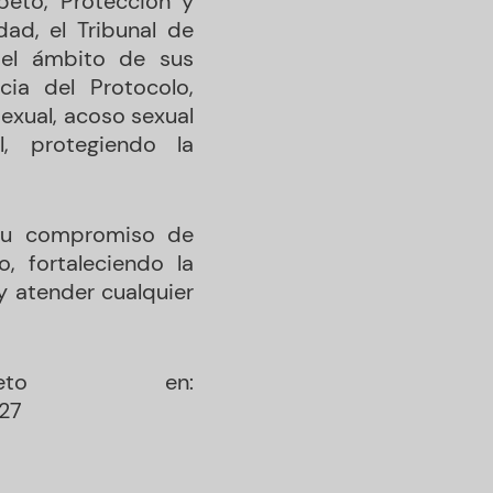
peto, Protección y
ad, el Tribunal de
n el ámbito de sus
cia del Protocolo,
exual, acoso sexual
l, protegiendo la
 su compromiso de
o, fortaleciendo la
y atender cualquier
leto en:
27