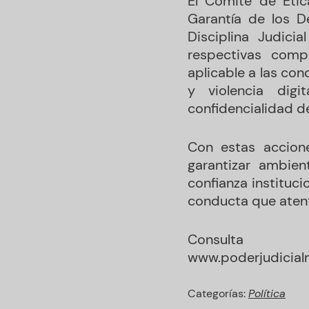
El Comité de Étic
Garantía de los D
Disciplina Judici
respectivas compe
aplicable a las co
y violencia digi
confidencialidad d
Con estas accion
garantizar ambient
confianza instituc
conducta que atent
Consult
www.poderjudicial
Categorías:
Política