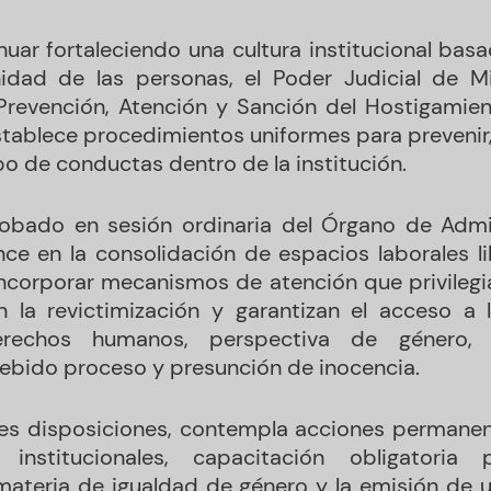
nuar fortaleciendo una cultura institucional basa
nidad de las personas, el Poder Judicial de M
Prevención, Atención y Sanción del Hostigamie
tablece procedimientos uniformes para prevenir, 
po de conductas dentro de la institución.
obado en sesión ordinaria del Órgano de Admini
ce en la consolidación de espacios laborales li
 incorporar mecanismos de atención que privilegi
an la revictimización y garantizan el acceso a l
rechos humanos, perspectiva de género, in
debido proceso y presunción de inocencia.
les disposiciones, contempla acciones permane
stitucionales, capacitación obligatoria 
 materia de igualdad de género y la emisión de