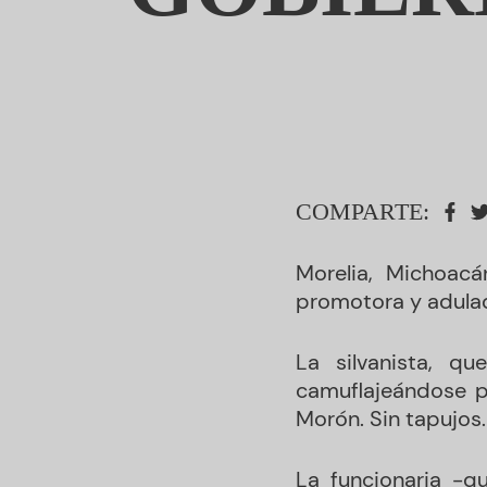
COMPARTE:
Morelia, Michoacá
promotora y adulad
La silvanista, q
camuflajeándose p
Morón. Sin tapujos.
La funcionaria -q