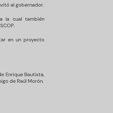
nvitó al gobernador.
a la cual también
e SCOP.
star en un proyecto
e Enrique Bautista,
migo de Raúl Morón.