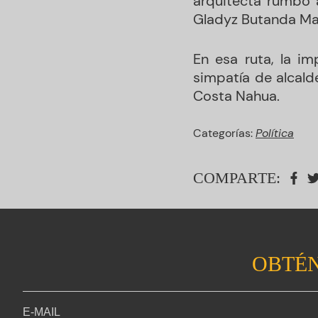
arquitecta rumbo a
Gladyz Butanda Ma
En esa ruta, la im
simpatía de alcald
Costa Nahua.
Categorías:
Política
COMPARTE:
OBTÉN