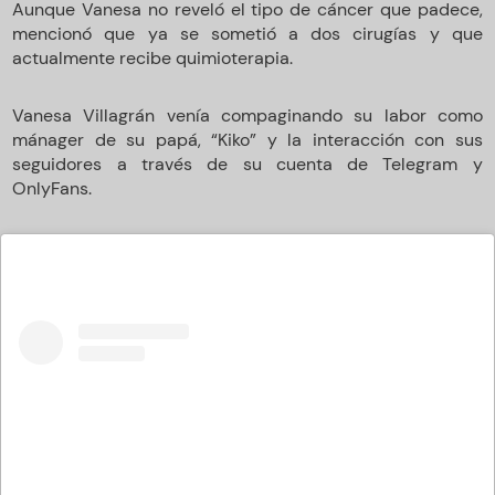
Aunque Vanesa no reveló el tipo de cáncer que padece,
mencionó que ya se sometió a dos cirugías y que
actualmente recibe quimioterapia.
Vanesa Villagrán venía compaginando su labor como
mánager de su papá, “Kiko” y la interacción con sus
seguidores a través de su cuenta de Telegram y
OnlyFans.