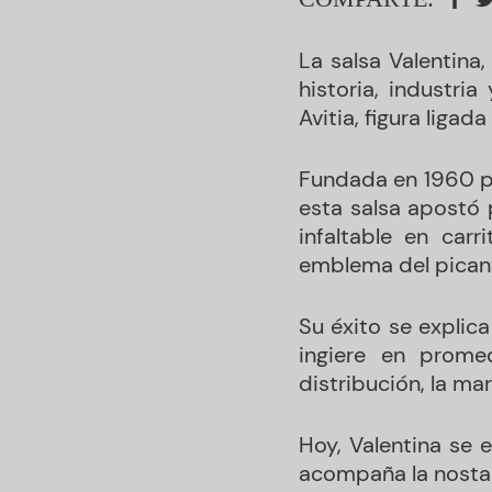
La salsa Valentina
historia, industri
Avitia, figura ligad
Fundada en 1960 po
esta salsa apostó 
infaltable en carr
emblema del picant
Su éxito se explic
ingiere en prome
distribución, la ma
Hoy, Valentina se
acompaña la nostal