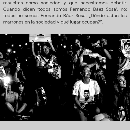
resueltas como sociedad y que necesitamos debatir.
Cuando dicen ‘todos somos Fernando Báez Sosa’, no:
todos no somos Fernando Báez Sosa. ¿Dónde están los
marrones en la sociedad y qué lugar ocupan?”.