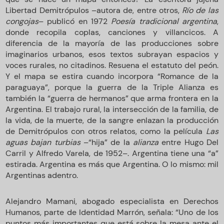
Libertad Demitrópulos –autora de, entre otros,
Río de las
congojas
– publicó en 1972
Poesía tradicional argentina
,
donde recopila coplas, canciones y villancicos. A
diferencia de la mayoría de las producciones sobre
imaginarios urbanos, esos textos subrayan espacios y
voces rurales, no citadinos. Resuena el estatuto del peón.
Y el mapa se estira cuando incorpora “Romance de la
paraguaya”, porque la guerra de la Triple Alianza es
también la “guerra de hermanos” que arma frontera en la
Argentina. El trabajo rural, la intersección de la familia, de
la vida, de la muerte, de la sangre enlazan la producción
de Demitrópulos con otros relatos, como la película
Las
aguas bajan turbias
–“hija” de la
alianza
entre Hugo Del
Carril y Alfredo Varela, de 1952–. Argentina tiene una “a”
estirada. Argentina es más que Argentina. O lo mismo: mil
Argentinas adentro.
Alejandro Mamani, abogado especialista en Derechos
Humanos, parte de Identidad Marrón, señala: “Uno de los
puntos más importantes que está sobre la mesa ante el