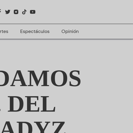
rtes
Espectáculos
Opinión
ODAMOS
. DEL
LADYZ