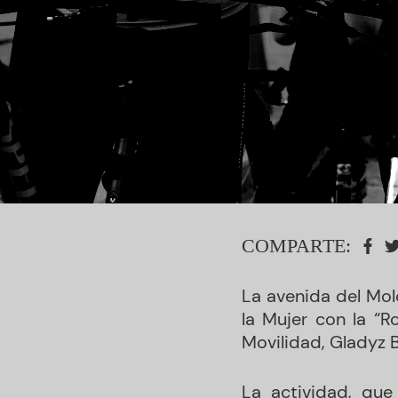
COMPARTE:
La avenida del Mol
la Mujer con la “R
Movilidad, Gladyz 
La actividad, que