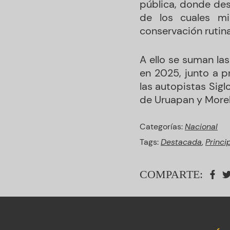
pública, donde des
de los cuales m
conservación rutina
A ello se suman l
en 2025, junto a p
las autopistas Siglo
de Uruapan y Morel
Categorías:
Nacional
Tags:
Destacada
,
Princi
COMPARTE: