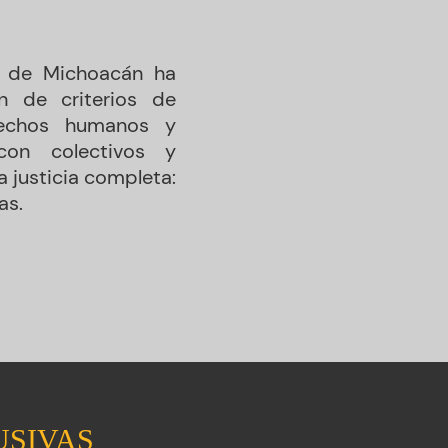
l de Michoacán ha
n de criterios de
erechos humanos y
con colectivos y
a justicia completa:
as.
USIVAS