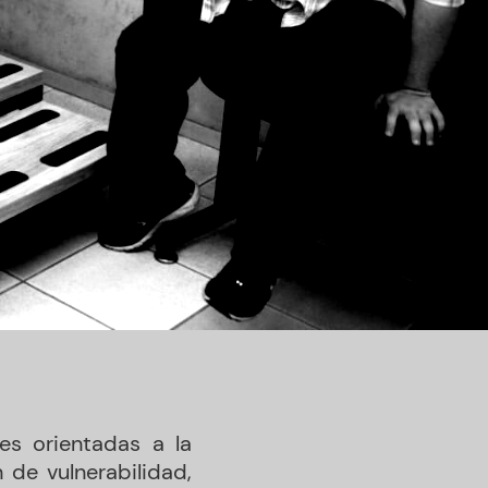
es orientadas a la
 de vulnerabilidad,