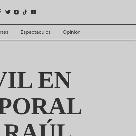
rtes
Espectáculos
Opinión
IL EN
MPORAL
 RAÚL