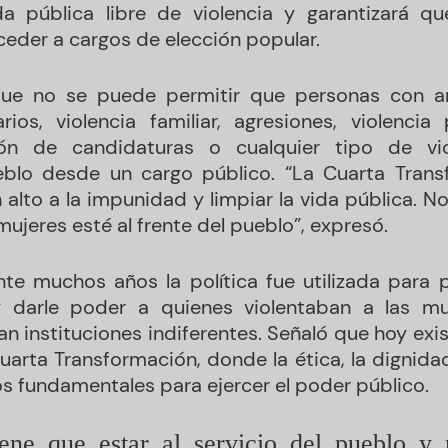
da pública libre de violencia y garantizará q
eder a cargos de elección popular.
que no se puede permitir que personas con 
ios, violencia familiar, agresiones, violencia 
ión de candidaturas o cualquier tipo de vi
eblo desde un cargo público. “La Cuarta Tran
n alto a la impunidad y limpiar la vida pública.
ujeres esté al frente del pueblo”, expresó.
e muchos años la política fue utilizada para pr
 darle poder a quienes violentaban a las mu
n instituciones indiferentes. Señaló que hoy exi
arta Transformación, donde la ética, la dignidad 
os fundamentales para ejercer el poder público.
iene que estar al servicio del pueblo y 