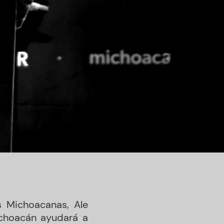
s Michoacanas, Ale
ichoacán ayudará a