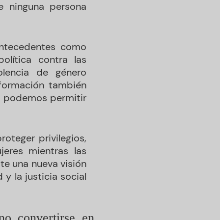
ue ninguna persona
antecedentes como
política contra las
olencia de género
sformación también
 No podemos permitir
oteger privilegios,
jeres mientras las
ste una nueva visión
y la justicia social
no convertirse en