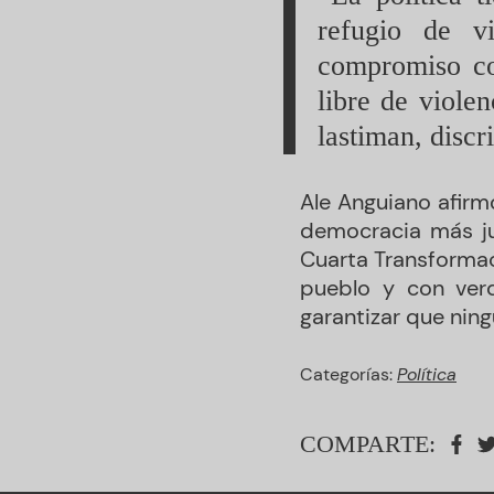
refugio de v
compromiso co
libre de viole
lastiman, disc
Ale Anguiano afirm
democracia más jus
Cuarta Transformac
pueblo y con ver
garantizar que ning
Categorías:
Política
COMPARTE: