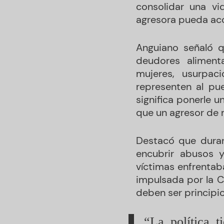
consolidar una vi
agresora pueda acc
Anguiano señaló 
deudores alimentar
mujeres, usurpac
representen al pu
significa ponerle u
que un agresor de m
Destacó que durant
encubrir abusos y
víctimas enfrentaba
impulsada por la Cu
deben ser principi
“La política t