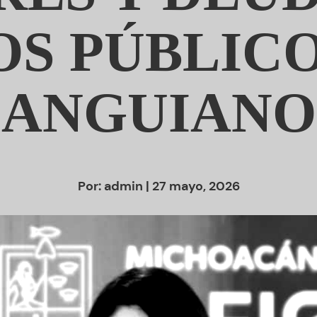
S PÚBLICO
ANGUIANO
Por:
admin
| 27 mayo, 2026