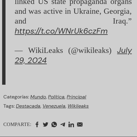
linked US state propaganda organs
and was active in Ukraine, Georgia,
and Iraq.”
https://t.co/WNrUk6czFm
July
— WikiLeaks (@wikileaks)
29, 2024
Categorías:
Mundo
,
Política
,
Principal
Tags:
Destacada
,
Venezuela
,
Wikileaks
COMPARTE: