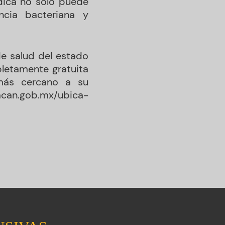
édica no solo puede
ncia bacteriana y
e salud del estado
letamente gratuita
 más cercano a su
oacan.gob.mx/ubica-