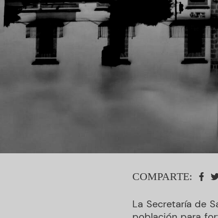
COMPARTE:
La Secretaría de 
población para for