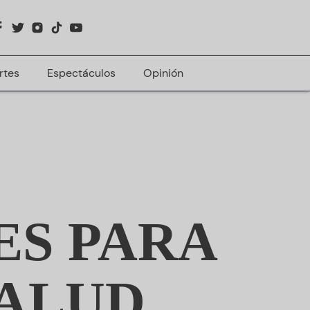
rtes
Espectáculos
Opinión
E
S PARA
SALUD