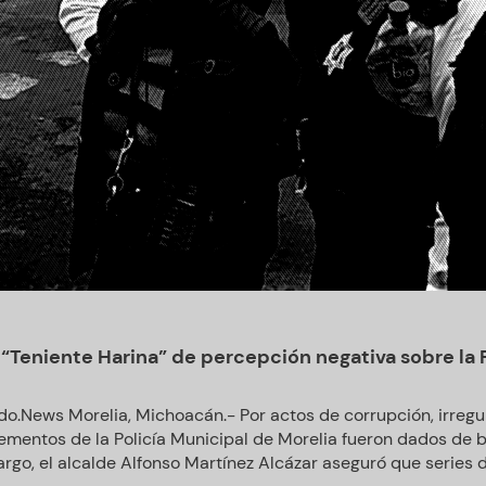
 “Teniente Harina” de percepción negativa sobre la 
do.News Morelia, Michoacán.- Por actos de corrupción, irreg
ementos de la Policía Municipal de Morelia fueron dados de b
go, el alcalde Alfonso Martínez Alcázar aseguró que series de