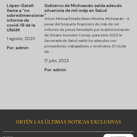
López-Gatell
Gobierno de Michoacán salda adeudo
llama a “no
silvanista de mil mdp en Salud
sobredimensionar”
Arturo Molina/Estado.News Morelia, Michoacán.- A
informe de
pesar del boquete financiero de más de mil
covid-19 de la
UNAM
millones de pesos heredado por la administración
de Silvano Aureoles Conejo, para este 2023 la
1 agosto, 2023
Secretaría de Salud saldó los adeudos con
proveedores, trabajadores y sindicatos. El titular
Por:
admin
de ...
17 julio, 2023
Por:
admin
OBTÉN LAS ÚLTIMAS NOTICAS EXCLUSIVAS