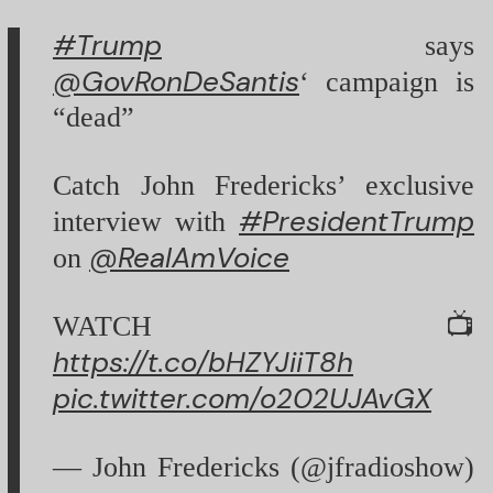
#Trump
says
@GovRonDeSantis
‘ campaign is
“dead”
Catch John Fredericks’ exclusive
#PresidentTrump
interview with
@RealAmVoice
on
WATCH 📺
https://t.co/bHZYJiiT8h
pic.twitter.com/o202UJAvGX
— John Fredericks (@jfradioshow)