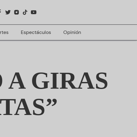
rtes
Espectáculos
Opinión
 A GIRAS
TAS”