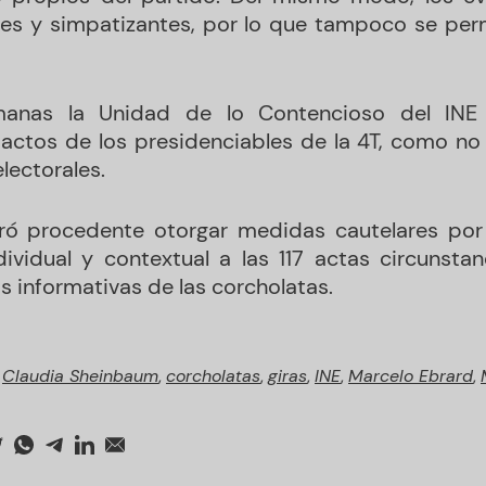
ntes y simpatizantes, por lo que tampoco se per
anas la Unidad de lo Contencioso del INE
s actos de los presidenciables de la 4T, como no 
lectorales.
ró procedente otorgar medidas cautelares por
ndividual y contextual a las 117 actas circunsta
s informativas de las corcholatas.
,
Claudia Sheinbaum
,
corcholatas
,
giras
,
INE
,
Marcelo Ebrard
,