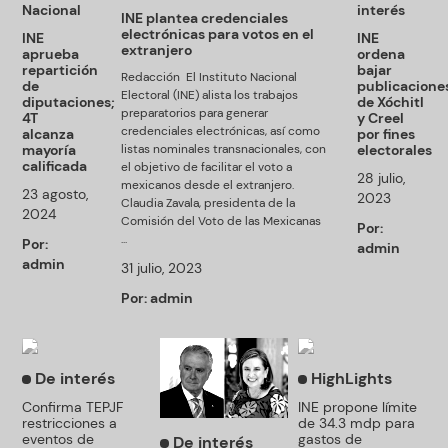
Nacional
interés
INE plantea credenciales
electrónicas para votos en el
INE
INE
extranjero
aprueba
ordena
repartición
bajar
Redacción El Instituto Nacional
de
publicacione
Electoral (INE) alista los trabajos
diputaciones;
de Xóchitl
preparatorios para generar
4T
y Creel
credenciales electrónicas, así como
alcanza
por fines
mayoría
listas nominales transnacionales, con
electorales
calificada
el objetivo de facilitar el voto a
28 julio,
mexicanos desde el extranjero.
23 agosto,
2023
Claudia Zavala, presidenta de la
2024
Comisión del Voto de las Mexicanas
Por:
...
Por:
admin
admin
31 julio, 2023
Por:
admin
De interés
HighLights
Confirma TEPJF
INE propone límite
restricciones a
de 34.3 mdp para
eventos de
gastos de
De interés