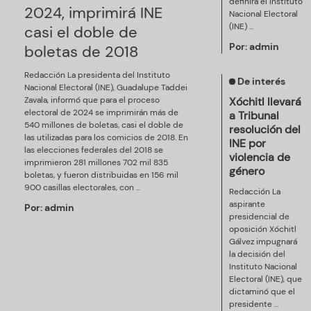
definirá el Instituto
2024, imprimirá INE
Nacional Electoral
(INE) ...
casi el doble de
Por:
admin
boletas de 2018
Redacción La presidenta del Instituto
De interés
Nacional Electoral (INE), Guadalupe Taddei
Zavala, informó que para el proceso
Xóchitl llevará
electoral de 2024 se imprimirán más de
a Tribunal
540 millones de boletas, casi el doble de
resolución del
las utilizadas para los comicios de 2018. En
INE por
las elecciones federales del 2018 se
violencia de
imprimieron 281 millones 702 mil 835
género
boletas, y fueron distribuidas en 156 mil
900 casillas electorales, con ...
Redacción La
aspirante
Por:
admin
presidencial de
oposición Xóchitl
Gálvez impugnará
la decisión del
Instituto Nacional
Electoral (INE), que
dictaminó que el
presidente ...