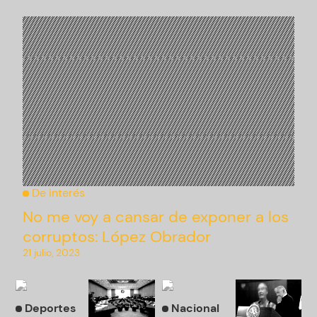
De interés
No me voy a cansar de exponer a los
corruptos: López Obrador
21 julio, 2023
Deportes
Nacional