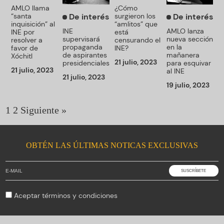
AMLO llama
¿Cómo
“santa
surgieron los
De interés
De interés
inquisición” al
“amlitos” que
AMLO lanza
INE
INE por
está
nueva sección
supervisará
resolver a
censurando el
en la
propaganda
favor de
INE?
mañanera
de aspirantes
Xóchitl
21 julio, 2023
para esquivar
presidenciales
21 julio, 2023
al INE
21 julio, 2023
19 julio, 2023
1
2
Siguiente »
OBTÉN LAS ÚLTIMAS NOTICAS EXCLUSIVAS
Aceptar
términos y condiciones